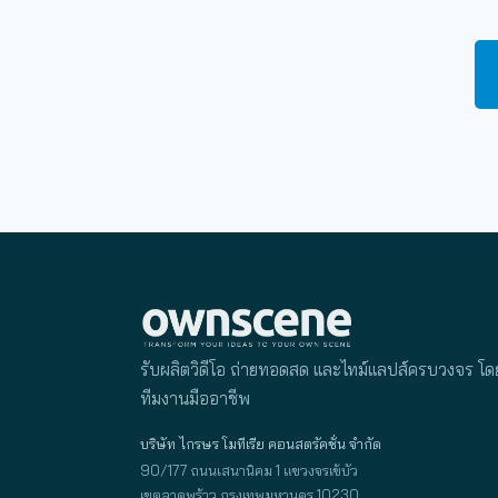
รับผลิตวิดีโอ ถ่ายทอดสด และไทม์แลปส์ครบวงจร โด
ทีมงานมืออาชีพ
บริษัท ไกรษร โมทีเรีย คอนสตรัคชั่น จำกัด
90/177 ถนนเสนานิคม 1 แขวงจรเข้บัว
เขตลาดพร้าว กรุงเทพมหานคร 10230