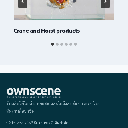
Crane and Hoist products
รับผลิตวิดีโอ ถ่ายทอดสด และไทม์แลปส์ครบวงจร โดย
ทีมงานมืออาชีพ
บริษัท ไกรษร โมทีเรีย คอนสตรัคชั่น จำกัด